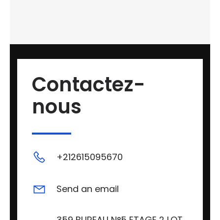
Contactez-
nous
+212615095670
Send an email
359 BUREAU N°5 ETAGE 2 LOT.